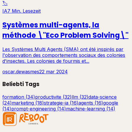
🏷️
IA
7 Min. Lesezeit
Systèmes multi-agents, la
méthode \"Eco Problem Solving\"
Les Systèmes Multi Agents (SMA) ont été inspirés par
l'observation des comportements sociaux des colonies
d'insectes. Les colonies de fourmis et...
oscar.dewasmes
22 mar 2024
Beliebti Tags
formation
(
34
)
productivite
(
32
)
llm
(
32
)
data-science
(
24
)
marketing
(
18
)
strategie-ia
(
16
)
agents
(
16
)
google
(
14
)
prompt-engineering
(
14
)
machine-learning
(
14
)