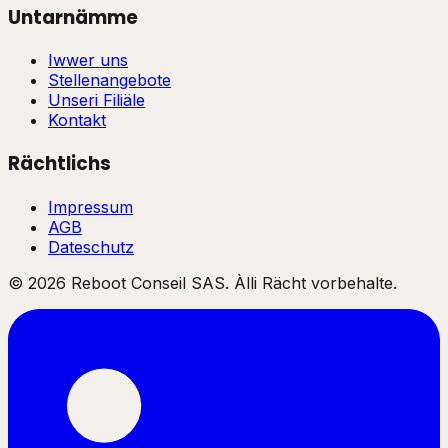
Untarnämme
Iwwer uns
Stellenangebote
Unseri Filiäle
Kontakt
Rächtlichs
Impressum
AGB
Dateschutz
©
2026
Reboot Conseil SAS. Àlli Rächt vorbehalte.