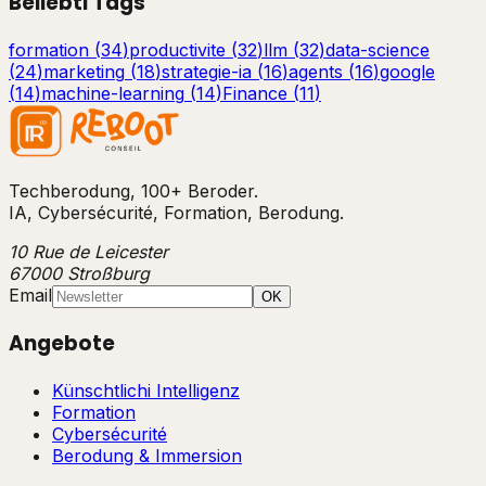
Beliebti Tags
formation
(
34
)
productivite
(
32
)
llm
(
32
)
data-science
(
24
)
marketing
(
18
)
strategie-ia
(
16
)
agents
(
16
)
google
(
14
)
machine-learning
(
14
)
Finance
(
11
)
Techberodung, 100+ Beroder.
IA, Cybersécurité, Formation, Berodung.
10 Rue de Leicester
67000 Stroßburg
Email
OK
Angebote
Künschtlichi Intelligenz
Formation
Cybersécurité
Berodung & Immersion