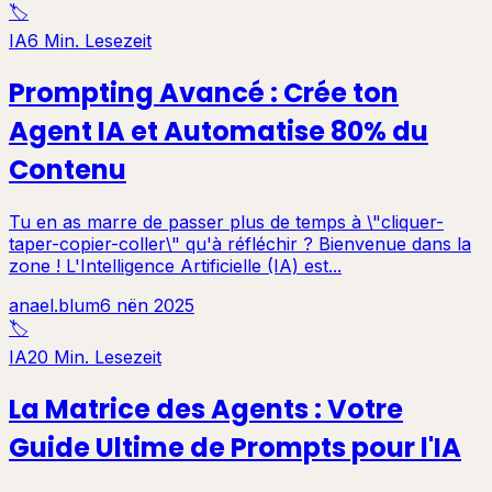
🏷️
IA
6 Min. Lesezeit
Prompting Avancé : Crée ton
Agent IA et Automatise 80% du
Contenu
Tu en as marre de passer plus de temps à \"cliquer-
taper-copier-coller\" qu'à réfléchir ? Bienvenue dans la
zone ! L'Intelligence Artificielle (IA) est...
anael.blum
6 nën 2025
🏷️
IA
20 Min. Lesezeit
La Matrice des Agents : Votre
Guide Ultime de Prompts pour l'IA