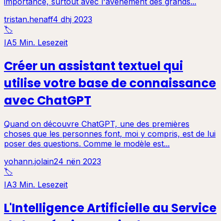
importance, surtout avec l'avènement des grands...
tristan.henaff
4 dhj 2023
🏷️
IA
5 Min. Lesezeit
Créer un assistant textuel qui
utilise votre base de connaissance
avec ChatGPT
Quand on découvre ChatGPT, une des premières
choses que les personnes font, moi y compris, est de lui
poser des questions. Comme le modèle est...
yohann.jolain
24 nën 2023
🏷️
IA
3 Min. Lesezeit
L'Intelligence Artificielle au Service